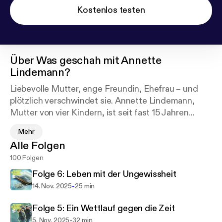
Kostenlos testen
Über
Was geschah mit Annette
Lindemann?
Liebevolle Mutter, enge Freundin, Ehefrau – und
plötzlich verschwindet sie. Annette Lindemann,
Mutter von vier Kindern, ist seit fast 15 Jahren
spurlos verschwunden. Wie kann es sein, dass
Mehr
niemand spricht? Dass eine Frau scheinbar
Alle Folgen
vergessen wird? Je tiefer wir graben, desto dunkler
100 Folgen
wird das Bild.
Folge 6: Leben mit der Ungewissheit
Wir sprechen mit Freundinnen, die sie bis heute
-
14. Nov. 2025
25 min
vermissen, Ermittlern, die den Fall nicht ruhen
lassen, und der Polizei, die uns Einblicke in die
Folge 5: Ein Wettlauf gegen die Zeit
Ermittlungsakten gewährt.
-
5. Nov. 2025
32 min