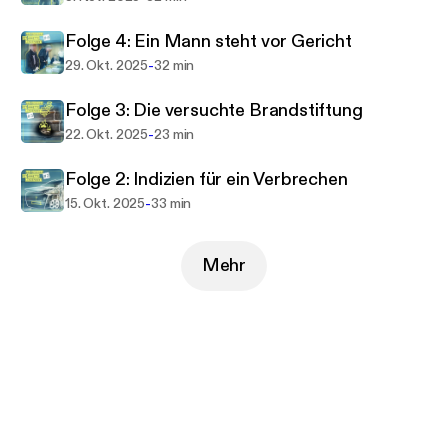
Folge 4: Ein Mann steht vor Gericht
In diesem Podcast tauchen wir ein in ein
emotionales, aber auch verstörendes Netz aus
-
29. Okt. 2025
32 min
Lügen, Geheimnissen und Widersprüchen. Eine
Folge 3: Die versuchte Brandstiftung
Geschichte voller Irrungen und Wendungen – eine
-
22. Okt. 2025
23 min
Suche nach einem lieben Menschen und nach
Antworten. Wo ist Annette?
Folge 2: Indizien für ein Verbrechen
-
15. Okt. 2025
33 min
+++Alle Folgen unseres Crime-Podcasts „Der
Gerichtsreporter“ bleiben weiterhin online und
könnt Ihr jederzeit hier abrufen+++
Mehr