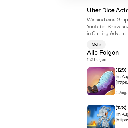
Über
Dice Act
Wir sind eine Gru
YouTube-Show sowi
in Chilling Adven
Baehr (Hughie in T
Mehr
(Spider-Man/Tom H
Alle Folgen
Karnstedt in die 
183 Folgen
(129)
Im Aug
[http
Erneut
2. Aug
Feinde
Aufgru
Situat
(128)
unange
Im Aug
Szenen
[https
übersp
Jeris 