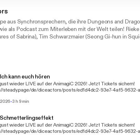
ors
ppe aus Synchronsprechern, die ihre Dungeons and Drago
e als Podcast zum Miterleben mit der Welt teilen! Rieke
tures of Sabrina), Tim Schwarzmaier (Seong Gi-hun in Squ
he Boys), Patrick Keller (Kirito in Sword Art Online) und C
olland) begeben sich gemeinsam mit ihrem Spielleiter A
Weiten von Thaya.
 Ich kann euch hören
ust wieder LIVE auf der AnimagiC 2026! Jetzt Tickets sichern!
s://steady.page/de/diceactors/posts/ed1d4dc2-93e7-4af5-9632-
 ist Falzareks Hort von entscheidender Bedeutung. Es muss sich z
-
. 2026
3 h 9 min
 oder Verbündete lauern. Wie groß noch ist die Präsenz der verhüllten
nd der improvisatorischen Art unserer Rollenspielinhalte können 
ionen entstehen, die für manche Menschen schwer zu verarbeiten
 Schmetterlingseffekt
nehme Erinnerungen hervorrufen könnten. Sollten dich bestimmt
ust wieder LIVE auf der AnimagiC 2026! Jetzt Tickets sichern!
 belasten, empfehlen wir, zwischendurch eine Pause zu machen 
://steady.page/de/diceactors/posts/ed1d4dc2-93e7-4af5-9632-a4
ringen. Am Anfang jeder Folge wird der Inhalt der jeweils letzten
Schwester zu helfen werden neue Pläne geschmiedet. Medrash ve