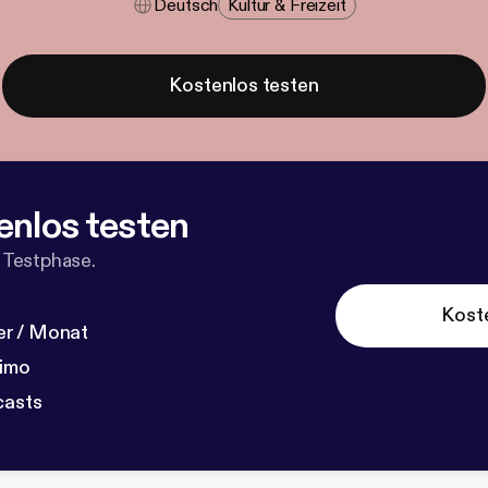
Deutsch
Kultur & Freizeit
Kostenlos testen
enlos testen
 Testphase.
Kost
r / Monat
dimo
casts