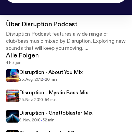
Über
Disruption Podcast
Disruption Podcast features a wide range of
club/bass music mixed by Disruption. Exploring new
sounds that will keep you moving.
Alle Folgen
For DJ booking Inquiries contact:
4 Folgen
Disrup@gmail.com
Disruption - About You Mix
-
25. Aug. 2012
26 min
Disruption - Mystic Bass Mix
-
25. Nov. 2010
54 min
Disruption - Ghettoblaster Mix
-
8. Nov. 2010
52 min