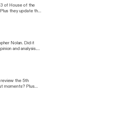
 3 of House of the
Plus they update the
 votes). Twitter,
pher Nolan. Did it
pinion and analysis.
 at the trailer for
review the 5th
out moments? Plus
 YouTube: