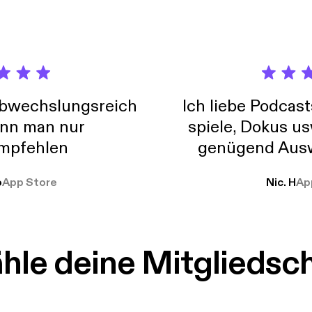
abwechslungsreich
Ich liebe Podcast
nn man nur
spiele, Dokus us
mpfehlen
genügend Ausw
weit
o
App Store
Nic. H
Ap
le deine Mitgliedsc