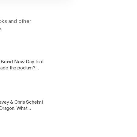
oks and other
.
 Brand New Day. Is it
made the podium?
dcast
avey & Chris Scheim)
 Dragon. What
gs and so much more!