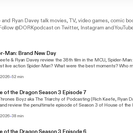
 and Ryan Davey talk movies, TV, video games, comic bo
 Follow @DORKpodcast on Twitter, Instagram and YouTube
er-Man: Brand New Day
eefe & Ryan Davey review the 38th film in the MCU, Spider-Man:
est live action Spider-Man? What were the best moments? Who 
 do they go from here? Twitter, Instagram & YouTube: @DORKpo
-
. 2026
52 min
e of the Dragon Season 3 Episode 7
rones Boyz aka The Triarchy of Podcasting (Rich Keefe, Ryan D
and review the penultimate episode of Season 3 of House of the
ned this episode? What are the updated Character Power Rankin
-
. 2026
38 min
er, Instagram & YouTube: @DORKpodcast
e of the Dragon Season 3 Episode 6