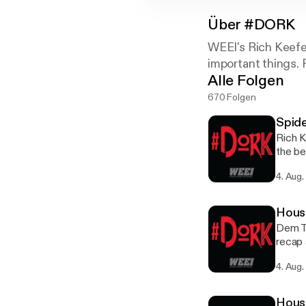
Über
#DORK
WEEI's Rich Keefe
important things.
Alle Folgen
670 Folgen
Spid
Rich K
the b
Where
4. Aug
Hous
Dem Th
recap 
happe
4. Aug
Twitt
Hous