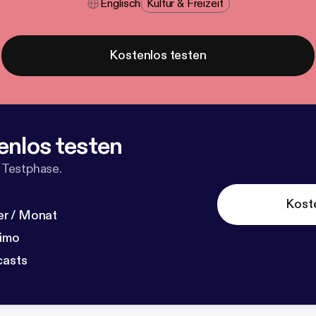
Englisch
Kultur & Freizeit
Kostenlos testen
enlos testen
 Testphase.
Kost
r / Monat
dimo
casts