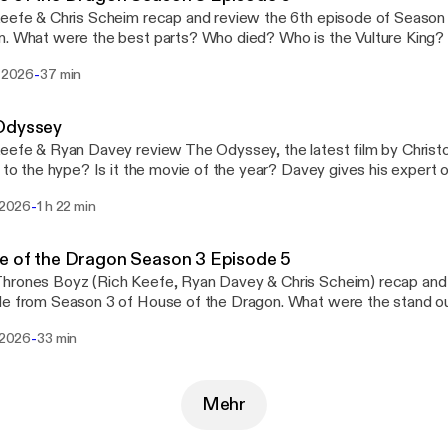
eefe & Chris Scheim recap and review the 6th episode of Season
. What were the best parts? Who died? Who is the Vulture King? 
 character Power Rankings with a new Top 6 (and others receiving
-
i 2026
37 min
gram & YouTube: @DORKpodcast
Odyssey
eefe & Ryan Davey review The Odyssey, the latest film by Christo
p to the hype? Is it the movie of the year? Davey gives his expert o
ere the best moments and who made the podium? Plus a quick look
-
i 2026
1 h 22 min
ers: Doomsday. Twitter, Instagram & YouTube: @DORKpodcast
e of the Dragon Season 3 Episode 5
rones Boyz (Rich Keefe, Ryan Davey & Chris Scheim) recap and 
de from Season 3 of House of the Dragon. What were the stand 
pdate the weekly Character Power Rankings. Twitter, Instagram &
-
i 2026
33 min
Kpodcast
Mehr