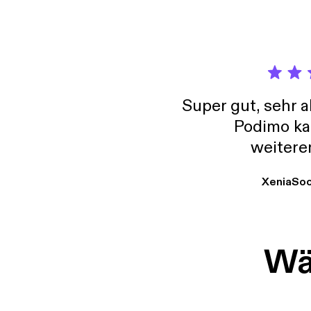
Super gut, sehr 
Podimo ka
weitere
XeniaSo
Wäh