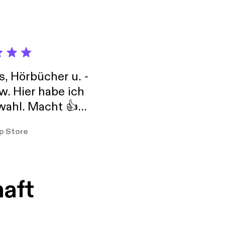
s, Hörbücher u. -
w. Hier habe ich
ahl. Macht 👍
er so
p Store
haft