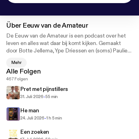
Über
Eeuw van de Amateur
De Eeuw van de Amateur is een podcast over het
leven en alles wat daar bij komt kijken. Gemaakt
door Botte Jellema, Ype Driessen en (soms) Paulien
Cornelisse. Een keukentafelpodcast over actuele
Mehr
kwesties en levensvragen, met een knipoog, een
Alle Folgen
regenboogvlag, voicemailberichten van de Eeuw-o-
467 Folgen
Foon, de post en natuurlijk de rubriek die niemand
zat is: de theezakjesvraag.
Pret met pijnstillers
-
31. Juli 2026
55 min
He man
-
24. Juli 2026
1 h 5 min
Een zoeken