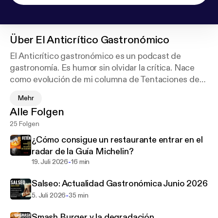
Über
El Anticrítico Gastronómico
El Anticrítico gastronómico es un podcast de
gastronomía. Es humor sin olvidar la crítica. Nace
como evolución de mi columna de Tentaciones de
El País, pero adaptada a los nuevos tiempos.
Mehr
Actualidad gastronómica con dato y opinión, con
Alle Folgen
sorna, ironía y sarcasmo. Porque los tiempos que
25 Folgen
corren lo merecen
¿Cómo consigue un restaurante entrar en el
radar de la Guía Michelin?
-
19. Juli 2026
16 min
Salseo: Actualidad Gastronómica Junio 2026
-
5. Juli 2026
35 min
Smash Burger y la degradación