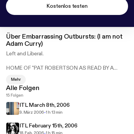
Kostenlos testen
Über
Embarrassing Outbursts: (I am not
Adam Curry)
Left and Liberal.
HOME OF "PAT ROBERTSON AS READ BY A
VOICE OF GOD" comedy series!
Mehr
Alle Folgen
News and pop-culture from a student at The
15 Folgen
School of the Art Institute of Chicago who's
into...news and pop-culture. I enjoy embarrassing
ITL March 8th, 2006
myself. Listen LIVE at freeradiosaic.org on
-
9. März 2006
1 h 13 min
Wednesdays 6-7. Podcast the show here and get
extra outbursts!
ITL February 15th, 2006
-
18. Feb. 2006
1 h 15 min