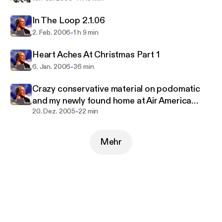
In The Loop 2.1.06
-
2. Feb. 2006
1 h 9 min
Heart Aches At Christmas Part 1
-
6. Jan. 2006
36 min
Crazy conservative material on podomatic
and my newly found home at Air America
-
Place and the Stephanie Miller show.
20. Dez. 2005
22 min
Mehr