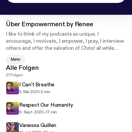
Über
Empowerment by Renee
I like to think of my podcasts as unique. I
encourage, I motivate, I empower, I pray, I interview
others and offer the salvation of Christ all while
incorporating scriptures. I am here to share good
Mehr
news from a modern standpoint. I am my brothers
Alle Folgen
keeper and I desire to leave no man/woman behind!
21 Folgen
Support this podcast:
https://podcasters.spotify.co
m/pod/show/renee-jacobs/support
I Can't Breathe
-
5. Mai 2021
2 min
Respect Our Humanity
-
6. Sept. 2020
17 min
Vanessa Guillen