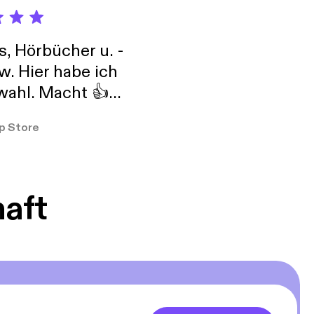
s, Hörbücher u. -
w. Hier habe ich
ahl. Macht 👍
er so
p Store
haft