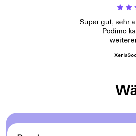
Super gut, sehr 
Podimo ka
weitere
XeniaSo
Wäh