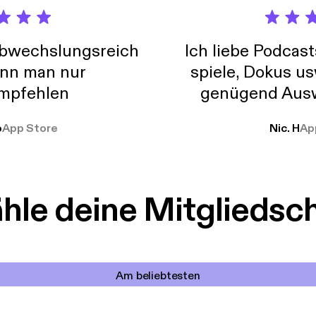
abwechslungsreich
Ich liebe Podcast
nn man nur
spiele, Dokus us
mpfehlen
genügend Ausw
weit
o
App Store
Nic. H
Ap
le deine Mitgliedsc
Am beliebtesten