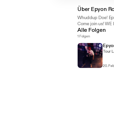
Über
Epyon Ro
Whuddup Doe! Epyo
Come join us! WE L
Alle Folgen
1 Folgen
Epyon
Tour L
20. Feb