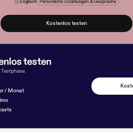
Englisch
Persönliche Erzählungen & Gespräche
Kostenlos testen
enlos testen
 Testphase.
Kost
r / Monat
dimo
casts