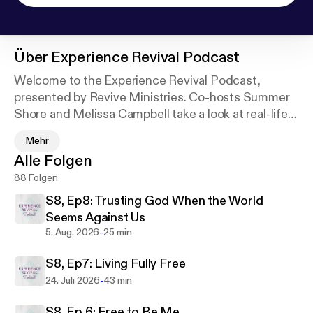
Über
Experience Revival Podcast
Welcome to the Experience Revival Podcast,
presented by Revive Ministries. Co-hosts Summer
Shore and Melissa Campbell take a look at real-life
issues from an eternal perspective. Over coffee and
Mehr
chai tea, Summer and Melissa talk about finding
Alle Folgen
passion, purpose and power in Christ, and what that
88 Folgen
looks like in everyday life. Their goal is to help
empower you to live intentionally in your identity in
S8, Ep8: Trusting God When the World
Christ and impact the world around you.
Seems Against Us
-
5. Aug. 2026
25 min
S8, Ep7: Living Fully Free
-
24. Juli 2026
43 min
S8, Ep 6: Free to Be Me