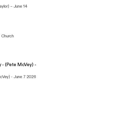
ylor) – June 14
y Church
 - (Pete McVey) -
McVey) - June 7 2026