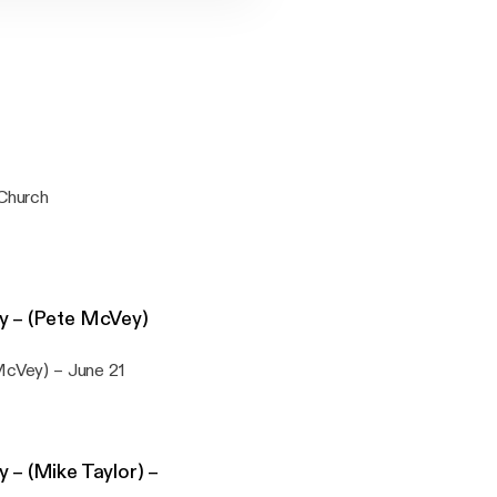
 Church
y – (Pete McVey)
McVey) – June 21
 – (Mike Taylor) –