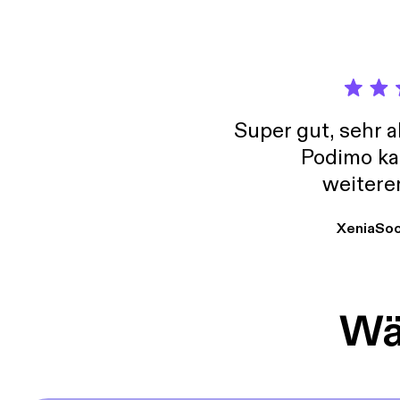
Super gut, sehr 
Podimo ka
weitere
XeniaSo
Wäh