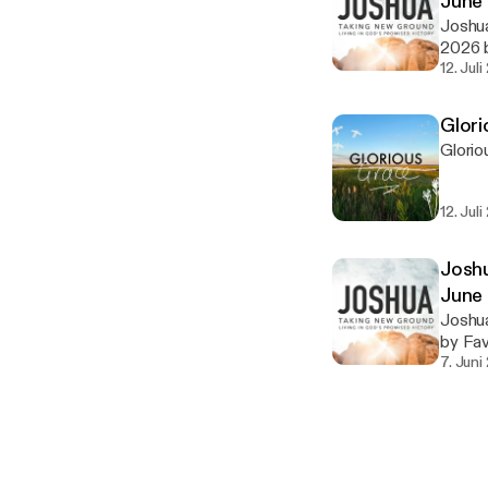
June
Joshua
2026 
12. Jul
Glori
Glori
12. Jul
Joshu
June
Joshua
by Fa
7. Juni