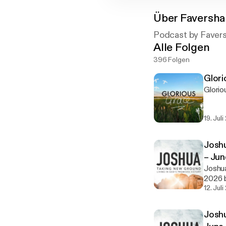
Über
Faversh
Podcast by Fave
Alle Folgen
396 Folgen
Glori
Glorio
19. Jul
Joshu
– Jun
Joshua
2026 
12. Jul
Joshu