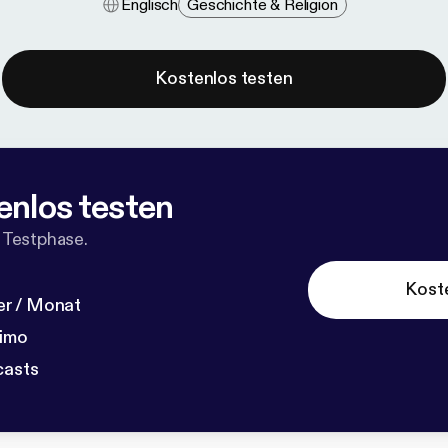
Englisch
Geschichte & Religion
Kostenlos testen
enlos testen
 Testphase.
Kost
r / Monat
dimo
casts