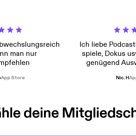
abwechslungsreich
Ich liebe Podcast
nn man nur
spiele, Dokus us
mpfehlen
genügend Ausw
weit
o
App Store
Nic. H
Ap
le deine Mitgliedsc