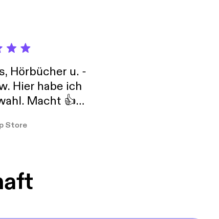
s, Hörbücher u. -
w. Hier habe ich
ahl. Macht 👍
er so
p Store
haft