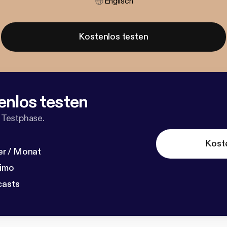
Englisch
Kostenlos testen
enlos testen
 Testphase.
Kost
r / Monat
dimo
casts