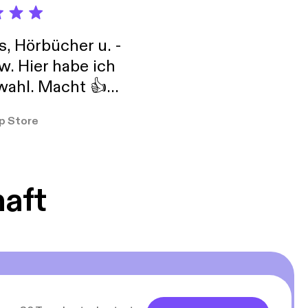
s, Hörbücher u. -
w. Hier habe ich
ahl. Macht 👍
er so
p Store
haft