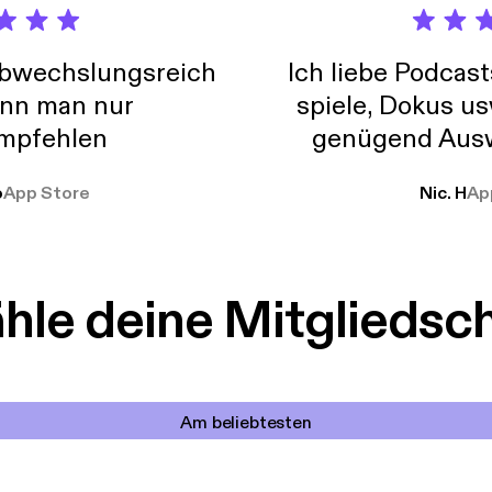
abwechslungsreich
Ich liebe Podcast
nn man nur
spiele, Dokus us
mpfehlen
genügend Ausw
weit
o
App Store
Nic. H
Ap
le deine Mitgliedsc
Am beliebtesten