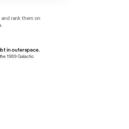
s and rank them on
.
ubt in outerspace.
 the 1989 Galactic