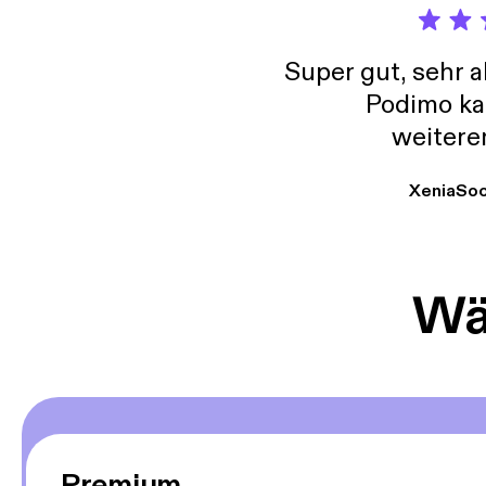
Super gut, sehr 
Podimo ka
weitere
XeniaSo
Wäh
Premium