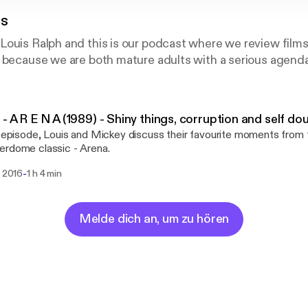
ds
Louis Ralph and this is our podcast where we review film
 because we are both mature adults with a serious agenda
 - A R E N A (1989) - Shiny things, corruption and self do
s episode, Louis and Mickey discuss their favourite moments from
rdome classic - Arena.
-
i 2016
1 h 4 min
Melde dich an, um zu hören