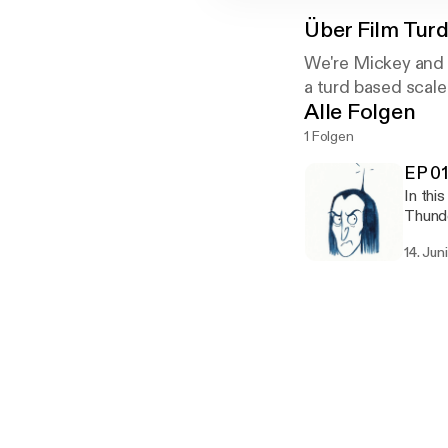
Über
Film Tur
We're Mickey and 
a turd based scale
Alle Folgen
1 Folgen
EP 01
In thi
Thunde
14. Jun