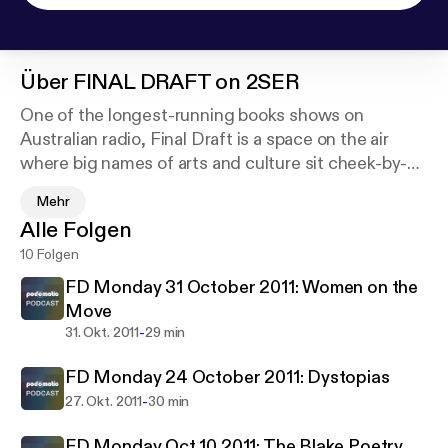
Über
FINAL DRAFT on 2SER
One of the longest-running books shows on
Australian radio, Final Draft is a space on the air
where big names of arts and culture sit cheek-by-
jowl with those just beginning to make their mark.
Mehr
Produced in the hope of inspiring generous, open-
Alle Folgen
minded reading and discussion, the show features
10 Folgen
guests and writing from around Australia and the
world.
FD Monday 31 October 2011: Women on the
Move
Each week we serve up a mix of interviews with
-
31. Okt. 2011
29 min
writers, reviews of new, classic and cult titles,
FD Monday 24 October 2011: Dystopias
readings of original work, short features and
documentaries, and news about literary events,
-
27. Okt. 2011
30 min
prizes and publishing opportunities.
FD Monday Oct 10 2011: The Blake Poetry