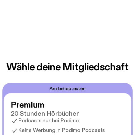
Sydney by Jeanavive McGregor, Neda Vanovac,
Madeleine James, Rochelle Fernandez, Catriona
Menzies-Pike, Jay Fracaro, and Kim Tan.
Wähle deine Mitgliedschaft
Am beliebtesten
Premium
20 Stunden Hörbücher
Podcasts nur bei Podimo
Keine Werbung in Podimo Podcasts