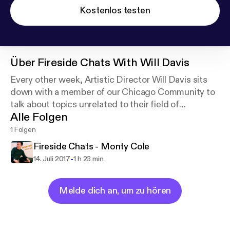
Kostenlos testen
Über
Fireside Chats With Will Davis
Every other week, Artistic Director Will Davis sits
down with a member of our Chicago Community to
talk about topics unrelated to their field of
Alle Folgen
expertise.
1 Folgen
Fireside Chats - Monty Cole
-
14. Juli 2017
1 h 23 min
Melde dich an, um zu hören