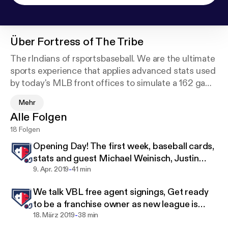
Über
Fortress of The Tribe
The rIndians of rsportsbaseball. We are the ultimate
sports experience that applies advanced stats used
by today's MLB front offices to simulate a 162 game
season and full post-season format. The rIndians is
Mehr
one of 30 franchises for high end users who have
Alle Folgen
mastered all other leagues and thay compete like a
18 Folgen
real MLB baseball GM. Support this podcast:
http
s://anchor.fm/rick-antinori/support
Opening Day! The first week, baseball cards,
stats and guest Michael Weinisch, Justin
-
Stoudt
9. Apr. 2019
41 min
We talk VBL free agent signings, Get ready
to be a franchise owner as new league is
-
coming and we have special guest Alec
18. März 2019
38 min