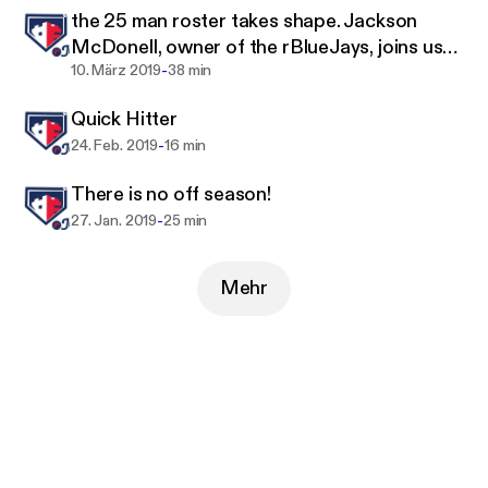
McFeeley and Hunter Augins!
the 25 man roster takes shape. Jackson
McDonell, owner of the rBlueJays, joins us
-
once again with exciting news on rSports
10. März 2019
38 min
and Arizona State University.
Quick Hitter
-
24. Feb. 2019
16 min
There is no off season!
-
27. Jan. 2019
25 min
Mehr