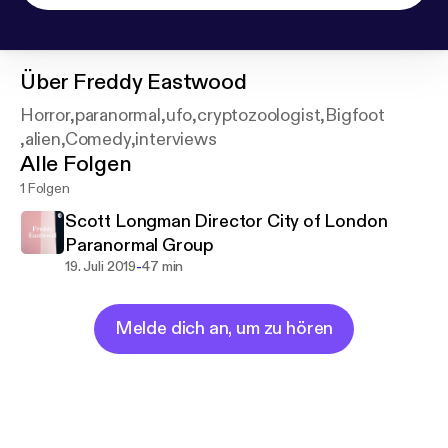
Über
Freddy Eastwood
Horror,paranormal,ufo,cryptozoologist,Bigfoot
,alien,Comedy,interviews
Alle Folgen
1 Folgen
Scott Longman Director City of London
Paranormal Group
-
19. Juli 2019
47 min
Melde dich an, um zu hören