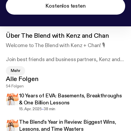
Kostenlos testen
Über
The Blend with Kenz and Chan
Welcome to The Blend with Kenz + Chan! 🎙️
Join best friends and business partners, Kenz and
Chan, as they share candid insights, lessons
Mehr
learned, and honest conversations about
Alle Folgen
entrepreneurship and life. From practical strategies
54 Folgen
to personal anecdotes, they keep it real while
emphasizing the importance of mental health and
10 Years of EVA: Basements, Breakthroughs
friendship in the founder journey. Tune in for a
& One Billion Lessons
refreshing take on blending business and
-
15. Apr. 2025
38 min
friendship!
The Blend’s Year in Review: Biggest Wins,
Lessons, and Time Wasters