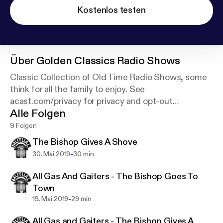
Kostenlos testen
Über
Golden Classics Radio Shows
Classic Collection of Old Time Radio Shows, some
think for all the family to enjoy. See
acast.com/privacy for privacy and opt-out
Alle Folgen
information.
9 Folgen
The Bishop Gives A Shove
-
30. Mai 2019
30 min
All Gas And Gaiters - The Bishop Goes To
Town
-
19. Mai 2019
29 min
All Gas and Gaiters - The Bishop Gives A