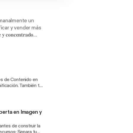
emanalmente un
ficar y vender más
𝐜𝐨𝐧𝐜𝐞𝐧𝐭𝐫𝐚𝐝𝐨
 𝐝𝐢𝐠𝐢𝐭𝐚𝐥 𝐲 𝐦𝐮𝐜𝐡𝐨
web:
es de Contenido en
nificación. También te
ra tu
uí
list_widget] Para
perta en Imagen y
ntes de construir la