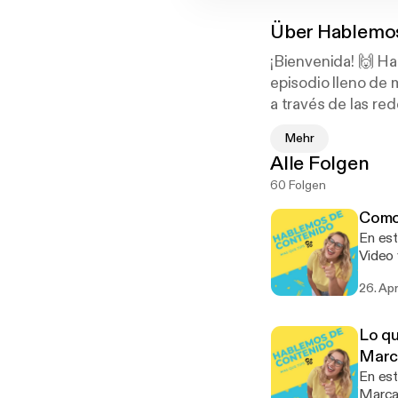
Über
Hablemos
¡Bienvenida! 🙌 H
episodio lleno de 
a través de las redes socia
𝐭𝐞𝐦𝐚𝐬 𝐫𝐞𝐥𝐚𝐜𝐢𝐨𝐧𝐚𝐝𝐨𝐬 
Mehr
𝐦𝐚́𝐬. 🚀⁣
Alle Folgen
60 Folgen
𝐃𝐀𝐋𝐄 𝐏𝐋𝐀𝐘! 
Como 
Nos consigues en 
En est
likeapropr.com
Video 
comparto u
26. Ap
Newsle
Consul
[https
Lo qu
mas informa
Marc
🚀 Servici
En est
[https://w
Marca d