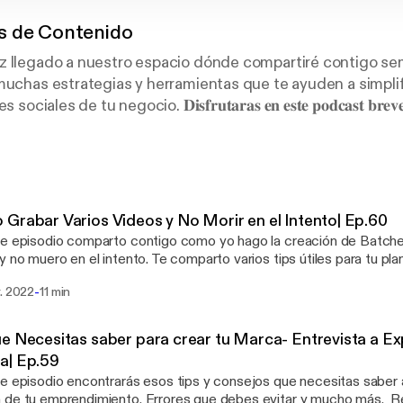
 de Contenido
az llegado a nuestro espacio dónde compartiré contigo s
muchas estrategias y herramientas que te ayuden a simpli
les de tu negocio. 𝐃𝐢𝐬𝐟𝐫𝐮𝐭𝐚𝐫𝐚𝐬 𝐞𝐧 𝐞𝐬𝐭𝐞 𝐩𝐨𝐝𝐜𝐚𝐬𝐭 𝐛𝐫𝐞𝐯𝐞 𝐲 
𝐚 𝐥𝐚𝐬 𝐯𝐞𝐧𝐭𝐚𝐬, 𝐜𝐨𝐧𝐭𝐞𝐧𝐢𝐝𝐨 𝐞𝐬𝐭𝐫𝐚𝐭𝐞́𝐠𝐢𝐜𝐨, 𝐞𝐬𝐭𝐫𝐚𝐭𝐞𝐠𝐢𝐚𝐬 𝐝𝐞 𝐦𝐚𝐫𝐤𝐞𝐭𝐢𝐧
Que comience la aventura! 💛⁣
Grabar Varios Videos y No Morir en el Intento| Ep.60
las redes sociales como @likeapropr y en nuestra pagina 
e episodio comparto contigo como yo hago la creación de Batch
y no muero en el intento. Te comparto varios tips útiles para tu pla
na noticia importante sobre el Podcast. Recursos: Suscribete en nuestro
-
r. 2022
11 min
tter: Aquí [https://winning-experimenter-3820.ck.page/afd3db1436] Sepa
ta: [https://www.likeapropr.com/landing-pilares-de-contenido]Aq
://www.likeapropr.com/booking-calendar/consulta-1?referral=service_
e Necesitas saber para crear tu Marca- Entrevista a Ex
ción puedes accesar estos enlaces: 🌐 Pagina Web [https://www.likeapropr.com/]
a| Ep.59
os [https://www.likeapropr.com/servicios] ¡Síguenos! ➡️ Instagram: @likeapropr
e episodio encontrarás esos tips y consejos que necesitas saber a
ww.instagram.com/likeapropr/] ➡️ Facebook: Like A Pro PR
e tu emprendimiento. Errores que debes evitar y mucho más. Recursos: Separa tu