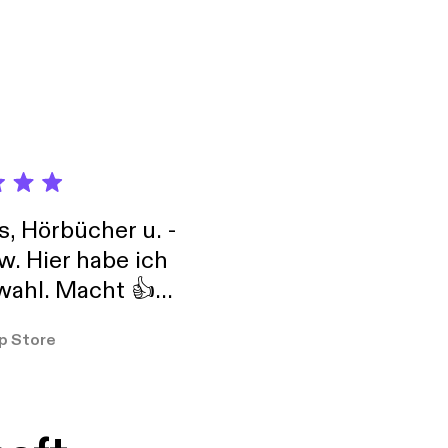
tenido/message
tenido/message
s, Hörbücher u. -
w. Hier habe ich
ahl. Macht 👍
er so
p Store