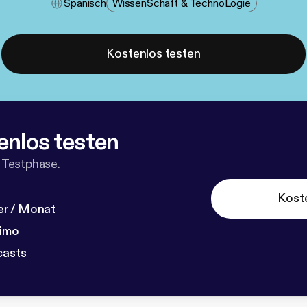
Spanisch
Wissen​schaft & Techno​logie
Kostenlos testen
enlos testen
 Testphase.
Kost
r / Monat
dimo
casts