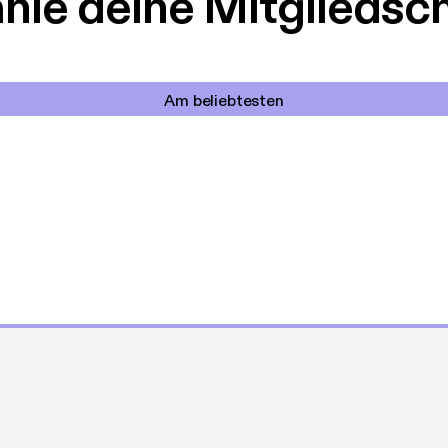
le deine Mitgliedsc
Am beliebtesten