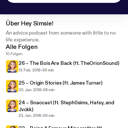
Über
Hey Simsie!
An advice podcast from someone with little to no
life experience.
Alle Folgen
10 Folgen
26 – The Bois Are Back (ft. TheOrionSound)
-
13. Feb. 2018
56 min
25 – Origin Stories (ft. James Turner)
-
30. Jan. 2018
58 min
24 – Snaccast (ft. Steph0sims, Hatsy, and
Jvckk)
-
23. Jan. 2018
56 min