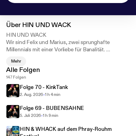
Über
HIN UND WACK
HIN UND WACK
Wir sind Felix und Marius, zwei sprunghafte
Millennials mit einer Vorliebe für Banalität.
Wir tragen die Peinlichkeit wie eine Krone, die
Mehr
Inhaltsleere wie einen Bauchladen und zelebrieren
Alle Folgen
unsere Unzulänglichkeit mit großer Hingabe.
147 Folgen
Wir reden über alles, was uns interessiert: Filme,
Arbeit, Freizeitparks, Musik, Lesen und Fenchel
Folge 70 - KinkTank
Anis Kümmel Tee.
-
2. Aug. 2026
1 h 4 min
Kommt rum, hört rein, seid dabei!
Folge 69 - BUBENSAHNE
-
5. Juli 2026
1 h 9 min
HIN & WHACK auf dem Phray-Rouhm