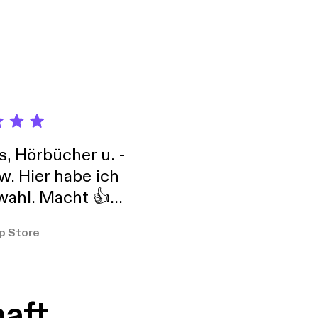
s, Hörbücher u. -
w. Hier habe ich
ahl. Macht 👍
er so
p Store
haft