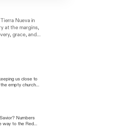
 Tierra Nueva in
ry at the margins,
very, grace, and
keeping us close to
n the empty church
r Savior? Numbers
e way to the Red
n the way. 5 And the