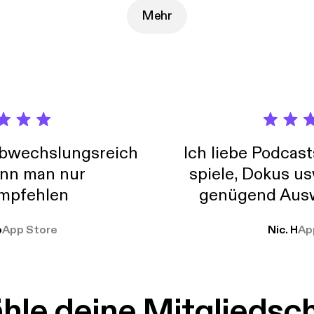
Mehr
abwechslungsreich
Ich liebe Podcast
nn man nur
spiele, Dokus us
mpfehlen
genügend Ausw
weit
o
App Store
Nic. H
Ap
le deine Mitgliedsc