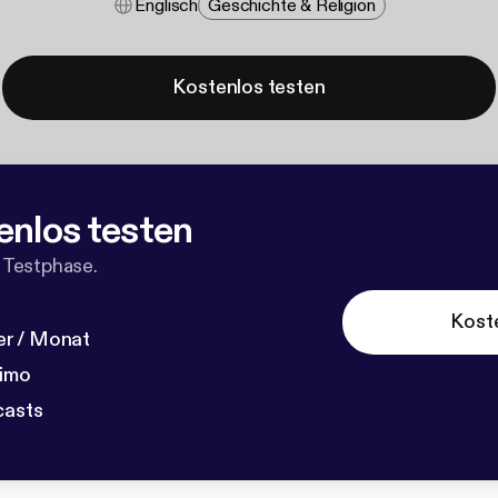
Englisch
Geschichte & Religion
Kostenlos testen
enlos testen
 Testphase.
Kost
r / Monat
dimo
casts