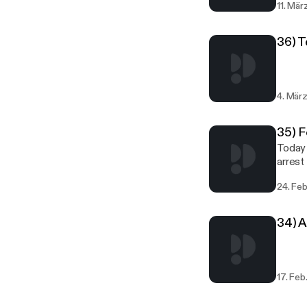
11. Mä
people
36) 
4. Mär
35) F
Today 
arrest
24. Fe
34) 
17. Feb