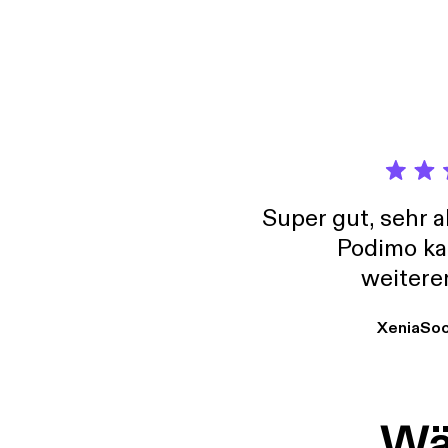
Super gut, sehr 
Podimo ka
weitere
XeniaSo
Wäh