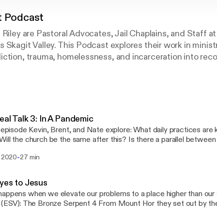
t Podcast
 Riley are Pastoral Advocates, Jail Chaplains, and Staff at
 Skagit Valley. This Podcast explores their work in minist
ction, trauma, homelessness, and incarceration into reco
s Christ.
eal Talk 3: In A Pandemic
s episode Kevin, Brent, and Nate explore: What daily practices are 
ill the church be the same after this? Is there a parallel betwee
he empty tomb? Virtual Communion
-
. 2020
27 min
yes to Jesus
appens when we elevate our problems to a place higher than ou
 (ESV): The Bronze Serpent 4 From Mount Hor they set out by th
o go around the land of Edom. And the people became impatient o