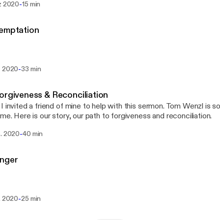
-
rz 2020
15 min
 spoke against God and against Moses, “Why have you […]
Temptation
-
z 2020
33 min
orgiveness & Reconciliation
I invited a friend of mine to help with this sermon. Tom Wenzl is
 me. Here is our story, our path to forgiveness and reconciliation.
-
b. 2020
40 min
Anger
-
. 2020
25 min