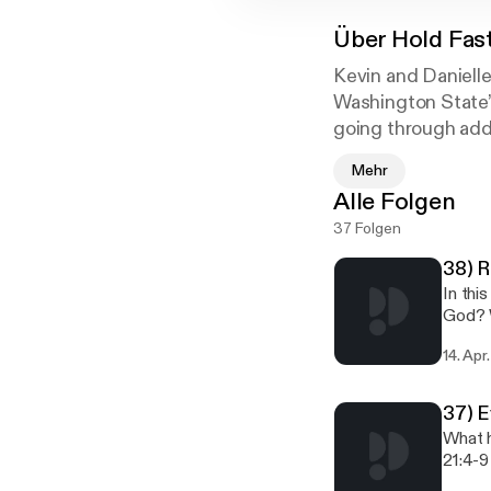
Über
Hold Fas
Kevin and Danielle
Washington State’s
going through addi
atonement in Jesu
Mehr
Alle Folgen
37 Folgen
38) R
In thi
God? W
and t
14. Apr
37) E
What h
21:4-9
Sea, t