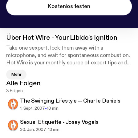
Kostenlos testen
Über
Hot Wire - Your Libido's Ignition
Take one sexpert, lock them away with a
microphone, and wait for spontaneous combustion.
Hot Wire is your monthly source of expert tips and
inside news. Think of it as your G-Spot for getting
Mehr
sexual nibbles, bites and naughty suggestions to
Alle Folgen
ignite your libido! We go wherever the sexual urge
3 Folgen
takes us. It’s like being shut in a sauna with a
sexpert. In fact, that’s exactly what it is…
The Swinging Lifestyle -- Charlie Daniels
-
1. Sept. 2007
10 min
Sexual Etiquette - Josey Vogels
-
30. Jan. 2007
13 min