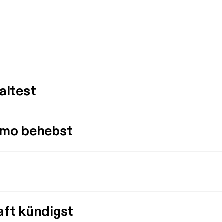
altest
imo behebst
aft kündigst