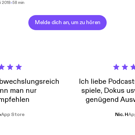
-
i 2018
58 min
Melde dich an, um zu hören
abwechslungsreich
Ich liebe Podcast
nn man nur
spiele, Dokus us
mpfehlen
genügend Ausw
weit
o
App Store
Nic. H
Ap