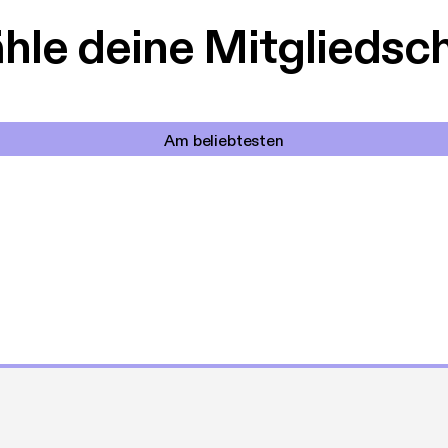
le deine Mitgliedsc
Am beliebtesten