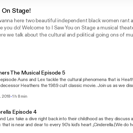
u On Stage!
wanna here two beautiful independent black women rant a
se you do! Welcome to I Saw You on Stage a musical theat
e we talk about the cultural and political going ons of mu
inematic counterparts.
hers The Musical Episode 5
s episode Auns and Lex tackle the cultural phenomena that is Heat
redecessor Heathers the 1989 cult classic movie. Join us as we disc
ials of high school, a young Christian Slater and of course corn nuts
-
. 2018
1 h 8 min
rella Episode 4
nd Lex take a dive right back into their childhood as they discuss a
c that is near and dear to every 90's kid's heart ,Cinderella.(We do 
ulties won't be to much of a distraction. Please do enjoy!)