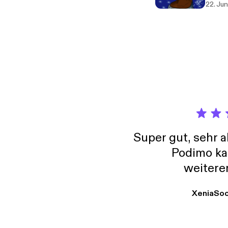
22. Jun
Super gut, sehr 
Podimo ka
weitere
XeniaSo