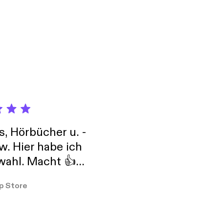
s, Hörbücher u. -
w. Hier habe ich
ahl. Macht 👍
er so
p Store