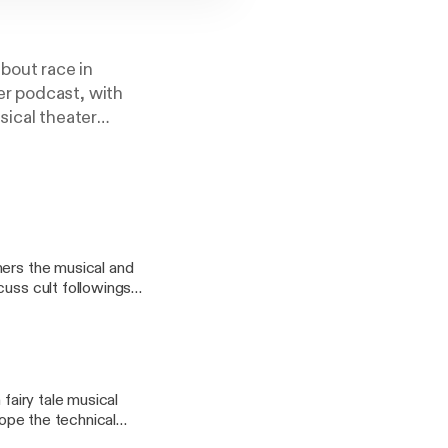
bout race in
er podcast, with
sical theater
hers the musical and
uss cult followings ,
!
 fairy tale musical
hope the technical