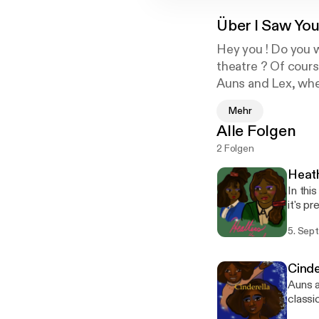
Über
I Saw Yo
Hey you ! Do you 
theatre ? Of cour
Auns and Lex, wher
shows and their c
Mehr
Alle Folgen
2 Folgen
Heat
In thi
it's p
the tr
5. Sept
Cinde
Auns a
classi
diffic