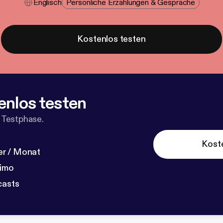
Englisch
Persönliche Erzählungen & Gespräche
Kostenlos testen
enlos testen
 Testphase.
Kost
r / Monat
dimo
casts