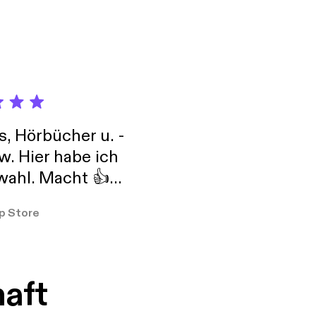
s, Hörbücher u. -
w. Hier habe ich
ahl. Macht 👍
er so
p Store
haft