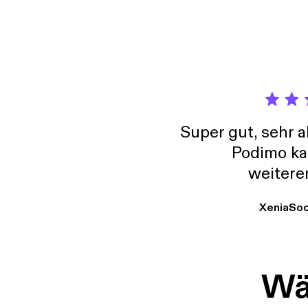
we can
from t
Super gut, sehr 
Podimo ka
weitere
XeniaSo
Wäh