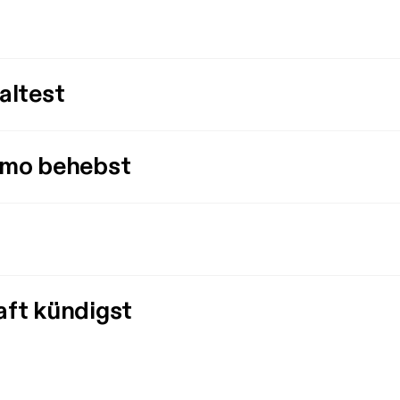
altest
imo behebst
aft kündigst