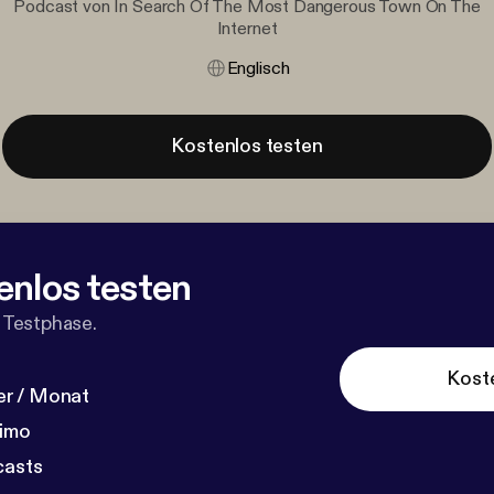
Podcast von In Search Of The Most Dangerous Town On The
Internet
Englisch
Kostenlos testen
enlos testen
 Testphase.
Kost
r / Monat
dimo
casts