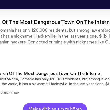
h Of The Most Dangerous Town On The Intern
omania has only 120,000 residents, but among law enfo
t has a nickname: Hackerville. In the last year alone, $1 bil
anian hackers. Convicted criminals with nicknames like G
caught breaking into the email accounts of NASA, Hillary
 that’s just the beginning. The world is finally waking up 
 threats that it poses to our society. Is there anything we
duals and protect ourselves from the most dangerous town
earch Of The Most Dangerous Town On The Internet
cu Vâlcea, Romania has only 120,000 residents, but among law 
 the world, it has a nickname: Hackerville. In the last year alone, $1
 U.S. by Romanian hackers. Convicted criminals with nicknames lik
-
i 2015
20 min
een caught breaking into the email accounts of NASA, Hillary Cli
ut that’s just the beginning. The world is finally waking up to the r
rime and the threats that it poses to our society. The world is fina
 realities of cybercrime and the threats that it poses to our society
Melde dich an, um zu hören