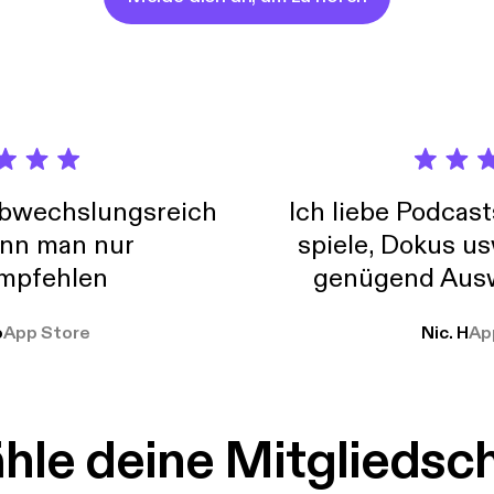
 do to stop these individuals and protect ourselves
he most dangerous town on the internet?
abwechslungsreich
Ich liebe Podcast
nn man nur
spiele, Dokus us
mpfehlen
genügend Ausw
weit
o
App Store
Nic. H
Ap
le deine Mitgliedsc