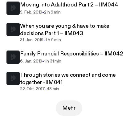
Moving into Adulthood Part 2 – IIM044
-
9. Feb. 2019
2 h 9 min
When you are young & have to make
decisions Part 1 – IIM043
-
31. Jan. 2019
1 h 9 min
Family Financial Responsibilities – IIM042
-
6. Jan. 2019
1 h 31 min
Through stories we connect and come
together -IIM041
-
22. Okt. 2017
48 min
Mehr