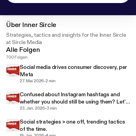
Über
Inner Sircle
Strategies, tactics and insights for the Inner Sircle
at Sircle Media
Alle Folgen
700 Folgen
Social media drives consumer discovery, per
Meta
-
27. Mai 2026
2 min
Confused about Instagram hashtags and
whether you should still be using them? Let’s
-
clear it up.
23. Jan. 2026
3 min
Social strategies > one off, trending tactics
of the time.
-
19. Jan. 2026
4 min