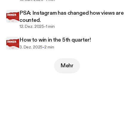
PSA: Instagram has changed how views are
counted.
-
12. Dez. 2025
1 min
How to win in the 5th quarter!
-
3. Dez. 2025
2 min
Mehr