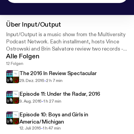
Über
Input/Output
Input/Output is a music show from the Multiversity
Podcast Network. Each installment, hosts Vince
Ostrowski and Brin Salvatore review two records -
Alle Folgen
one brand new, one older - and compare/contrast
them, while also discussing various music-related
12 Folgen
topics.
The 2016 In Review Spectacular
-
29. Dez. 2016
2 h 7 min
Episode 11: Under the Radar, 2016
-
9. Aug. 2016
1 h 27 min
Episode 10: Boys and Girls in
America/Michigan
-
12. Juli 2016
1 h 47 min