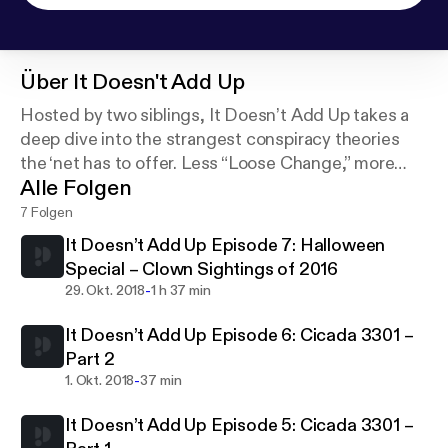
Über
It Doesn't Add Up
Hosted by two siblings, It Doesn’t Add Up takes a
deep dive into the strangest conspiracy theories
the ‘net has to offer. Less “Loose Change,” more
Alle Folgen
“inter-dimensional time travel” and “the moon isn’t
real.”
7 Folgen
It Doesn’t Add Up Episode 7: Halloween
Special – Clown Sightings of 2016
-
29. Okt. 2018
1 h 37 min
It Doesn’t Add Up Episode 6: Cicada 3301 –
Part 2
-
1. Okt. 2018
37 min
It Doesn’t Add Up Episode 5: Cicada 3301 –