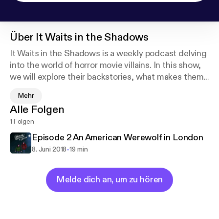
Über
It Waits in the Shadows
It Waits in the Shadows is a weekly podcast delving
into the world of horror movie villains. In this show,
we will explore their backstories, what makes them
unique/scary, kill/scare method, fun character
Mehr
facts, how to defeat the character, chances of
Alle Folgen
survival, and fun movie/production facts.
1 Folgen
Episode 2 An American Werewolf in London
-
8. Juni 2018
19 min
Melde dich an, um zu hören