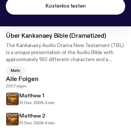
Kostenlos testen
Über
Kankanaey Bible (Dramatized)
The Kankanaey Audio Drama New Testament (TBL)
is a unique presentation of the Audio Bible with
approximately 180 different characters and a
digitally recorded sound track with full sound
Mehr
effects. For a list of other available languages go to
Alle Folgen
our website at
http://FaithComesByHearing.com
.
260 Folgen
The mission of Faith Comes By Hearing is to bring
His Church together and make disciples from every
Matthew 1
nation, tribe, language, and people: to give every
-
31. Dez. 2009
3 min
person the opportunity to listen completely through
the New Testament in their heart language.
Matthew 2
-
31. Dez. 2009
4 min