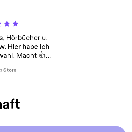
s, Hörbücher u. -
w. Hier habe ich
ahl. Macht 👍
er so
p Store
haft