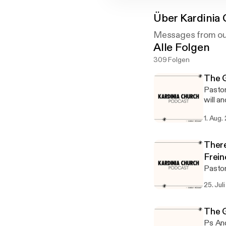
Über
Kardinia
Messages from ou
Alle Folgen
309 Folgen
The G
Pastor
will a
1. Aug.
There
Frein
Pastor
25. Jul
The 
Ps And