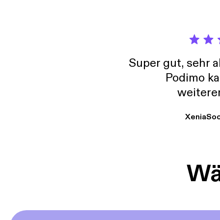
Super gut, sehr 
Podimo ka
weitere
XeniaSo
Wäh