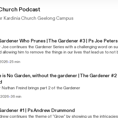
 Church Podcast
r Kardinia Church Geelong Campus
ardener Who Prunes | The Gardener #3 | Ps Joe Peter
 Joe continues the Gardener Series with a challenging word on s
nd allowing him to remove the things in our lives that lead us to not b
-
 2026
25 min
 is No Garden, without the gardener | The Gardener #2 
d
 Nathan Freind brings part 2 of the Gardener
-
i 2026
36 min
Gardener #1 | Ps Andrew Drummond
rew continues the theme of "Grow" by showing us the intricacies 