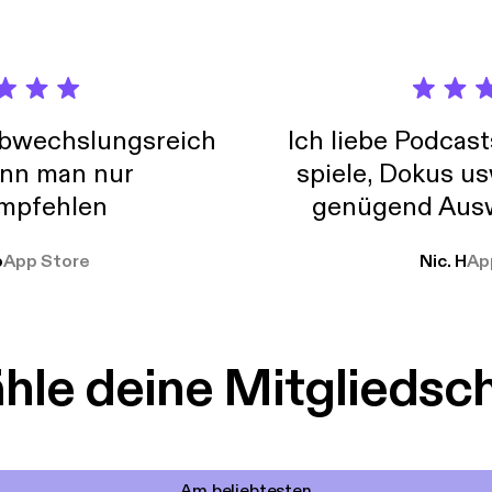
abwechslungsreich
Ich liebe Podcast
nn man nur
spiele, Dokus us
mpfehlen
genügend Ausw
weit
o
App Store
Nic. H
Ap
le deine Mitgliedsc
Am beliebtesten