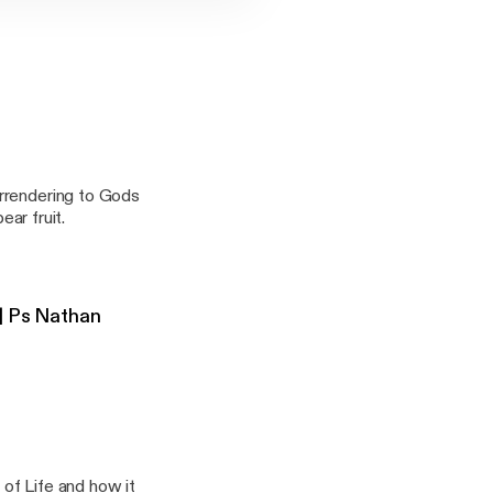
s
urrendering to Gods
ear fruit.
| Ps Nathan
of Life and how it