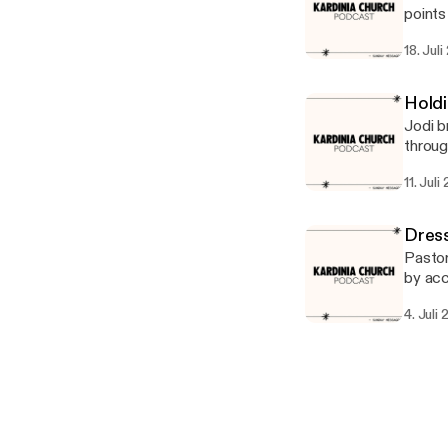
points
18. Jul
Holdi
Jodi b
throug
11. Jul
Dres
Pastor
by acc
4. Juli