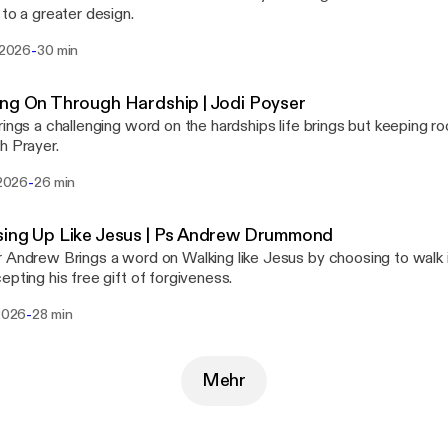
 to a greater design.
-
i 2026
30 min
ng On Through Hardship | Jodi Poyser
rings a challenging word on the hardships life brings but keeping 
h Prayer.
-
i 2026
26 min
sing Up Like Jesus | Ps Andrew Drummond
 Andrew Brings a word on Walking like Jesus by choosing to walk i
epting his free gift of forgiveness.
-
 2026
28 min
Mehr