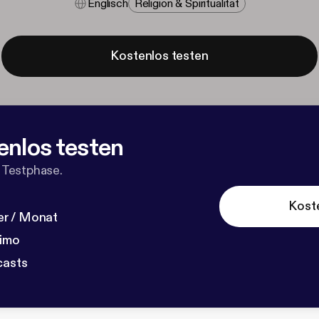
Englisch
Religion & Spiritualität
Kostenlos testen
enlos testen
 Testphase.
Kost
r / Monat
dimo
casts