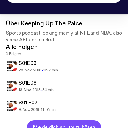
Über
Keeping Up The Paice
Sports podcast looking mainly at NFL and NBA, also
some AFL and cricket
Alle Folgen
3 Folgen
S01E09
-
28. Nov. 2018
1 h 7 min
S01E08
-
18. Nov. 2018
34 min
S01 E07
-
9. Nov. 2018
1 h 7 min
Melde dich an, um zu hören