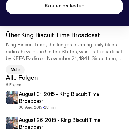
Kostenlos testen
Über
King Biscuit Time Broadcast
King Biscuit Time, the longest running daily blues
radio show in the United States, was first broadcast
by KFFA Radio on November 21, 1941. Since then,
the program has become world renown. In 1990 the
Mehr
program began broadcasting from a remote studio
Alle Folgen
at the Delta Cultural Center. Catch "Sunshine"
6 Folgen
Sonny Payne broadcasting live from the Visitors
Center each day from 12:15 to 12:45 p.m. You never
August 31, 2015 - King Biscuit Time
know who you might see when you stop in to see
Broadcast
the live broadcast. Live music and entertaining
-
30. Aug. 2015
28 min
guests make this live broadcast unique.
August 26, 2015 - King Biscuit Time
Broadcast