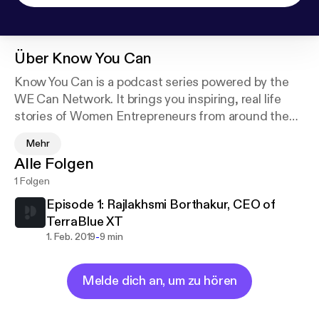
Über
Know You Can
Know You Can is a podcast series powered by the
WE Can Network. It brings you inspiring, real life
stories of Women Entrepreneurs from around the
world - on how and why they built their businesses,
Mehr
the challenges they faced along the way and how
Alle Folgen
they found the strength to overcome them.
1 Folgen
Episode 1: Rajlakhsmi Borthakur, CEO of
TerraBlue XT
-
1. Feb. 2019
9 min
Melde dich an, um zu hören