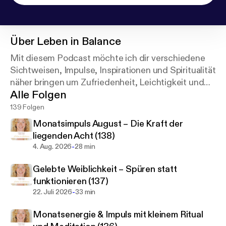
Über
Leben in Balance
Mit diesem Podcast möchte ich dir verschiedene
Sichtweisen, Impulse, Inspirationen und Spiritualität
näher bringen um Zufriedenheit, Leichtigkeit und
Alle Folgen
Liebe in dein Leben zu lassen.
139 Folgen
Monatsimpuls August – Die Kraft der
liegenden Acht (138)
-
4. Aug. 2026
28 min
Gelebte Weiblichkeit – Spüren statt
funktionieren (137)
-
22. Juli 2026
33 min
Monatsenergie & Impuls mit kleinem Ritual