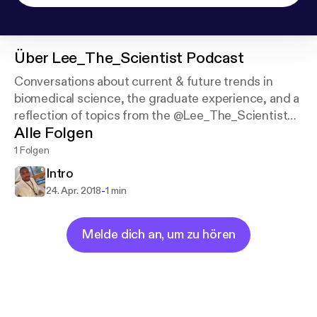
Über
Lee_The_Scientist Podcast
Conversations about current & future trends in
biomedical science, the graduate experience, and a
reflection of topics from the @Lee_The_Scientist
Alle Folgen
IG page, each episode ends with a song from my
playlist.
1 Folgen
Intro
-
24. Apr. 2018
1 min
Melde dich an, um zu hören