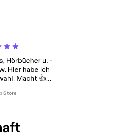
s, Hörbücher u. -
w. Hier habe ich
ahl. Macht 👍
er so
p Store
haft