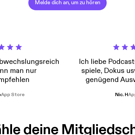
Melde dich an, um zu hören
abwechslungsreich
Ich liebe Podcast
nn man nur
spiele, Dokus us
mpfehlen
genügend Ausw
weit
o
App Store
Nic. H
Ap
le deine Mitgliedsc