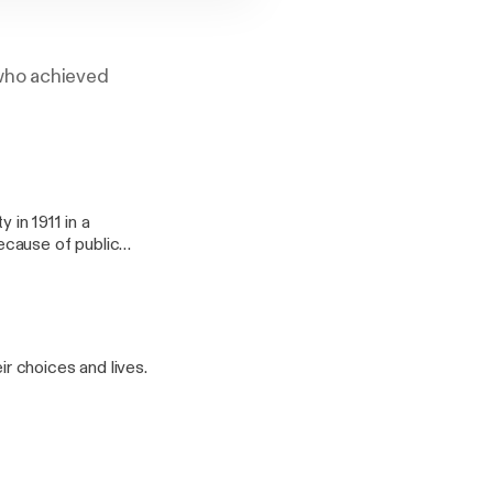
 who achieved
 in 1911 in a
r nationwide.
r choices and lives.