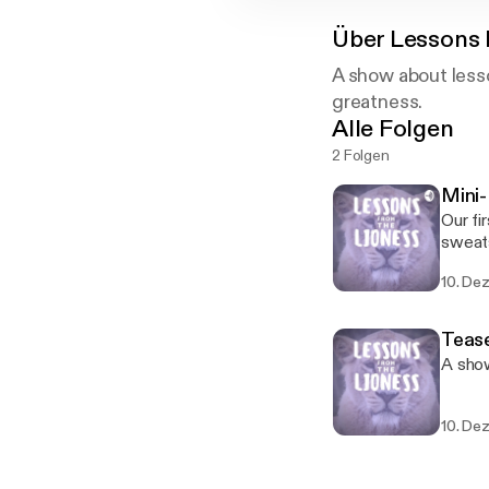
Über
Lessons 
A show about less
greatness.
Alle Folgen
2 Folgen
Mini-
Our fi
sweatsh
outrag
10. Dez
Teas
A show
10. Dez