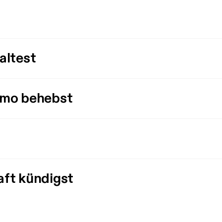
altest
imo behebst
aft kündigst