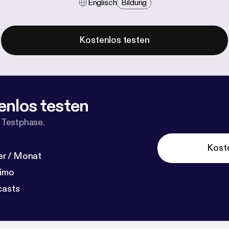
Englisch
Bildung
Kostenlos testen
enlos testen
 Testphase.
Kost
r / Monat
dimo
casts