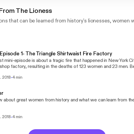
From The Lioness
ons that can be learned from history’s lionesses, women
Episode 1- The Triangle Shirtwaist Fire Factory
rst mini-episode is about a tragic fire that happened in New York City
op factory, resulting in the deaths of 123 women and 23 men. Because of public
e and citizen involvement, new working conditions were fought fo
-
. 2018
4 min
er
 about great women from history and what we can learn from thei
-
. 2018
4 min