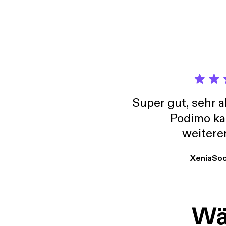
Super gut, sehr 
Podimo ka
weitere
XeniaSo
Wäh