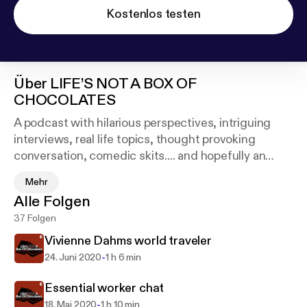
Kostenlos testen
Über
LIFE’S NOT A BOX OF
CHOCOLATES
A podcast with hilarious perspectives, intriguing
interviews, real life topics, thought provoking
conversation, comedic skits.... and hopefully an
enjoyable listening experience.
Mehr
Alle Folgen
Listen. Laugh. Enjoy.
37 Folgen
Follow us on Instagram: @BoxChocPod
Vivienne Dahms world traveler
Ronnie @Ronnie_Media
-
24. Juni 2020
1 h 6 min
Anthony @AnthonyMVega
Rob @VoiceOfGawds
Essential worker chat
-
18. Mai 2020
1 h 10 min