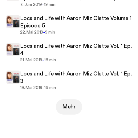
-
Herbalife Backstory, Nutrition Club, Dating
7. Juni 2019
19 min
Older Man)
Locs and Life with Aaron Miz Olette Volume 1
Episode 5
-
22. Mai 2019
9 min
Locs and Life with Aaron Miz Olette Vol. 1 Ep.
4
-
21. Mai 2019
16 min
Locs and Life with Aaron Miz Olette Vol. 1 Ep.
3
-
19. Mai 2019
16 min
Mehr