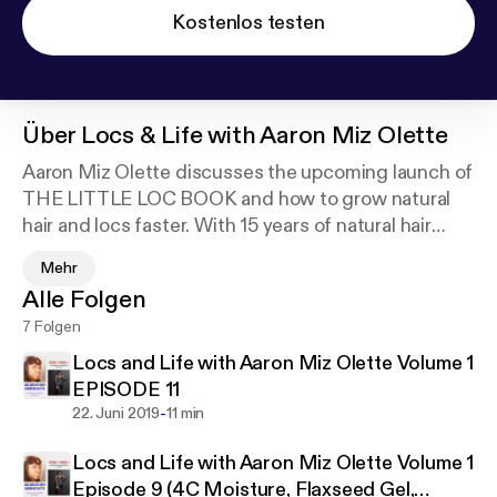
Kostenlos testen
Über
Locs & Life with Aaron Miz Olette
Aaron Miz Olette discusses the upcoming launch of
THE LITTLE LOC BOOK and how to grow natural
hair and locs faster. With 15 years of natural hair
experience, she shares her secrets with listeners.
Mehr
She also discusses relationship topics with toxic
Alle Folgen
people, how to guard your heart, heal, nutrition, self
7 Folgen
love and respect.
Locs and Life with Aaron Miz Olette Volume 1
EPISODE 11
-
22. Juni 2019
11 min
Locs and Life with Aaron Miz Olette Volume 1
Episode 9 (4C Moisture, Flaxseed Gel,