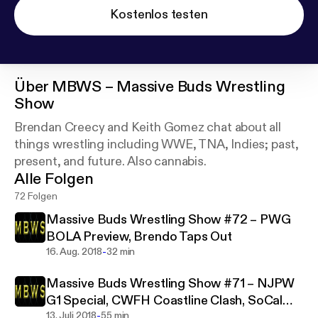
Kostenlos testen
Über
MBWS – Massive Buds Wrestling
Show
Brendan Creecy and Keith Gomez chat about all
things wrestling including WWE, TNA, Indies; past,
present, and future. Also cannabis.
Alle Folgen
72 Folgen
Massive Buds Wrestling Show #72 – PWG
BOLA Preview, Brendo Taps Out
-
16. Aug. 2018
32 min
Massive Buds Wrestling Show #71 – NJPW
G1 Special, CWFH Coastline Clash, SoCal
-
Insanity
13. Juli 2018
55 min