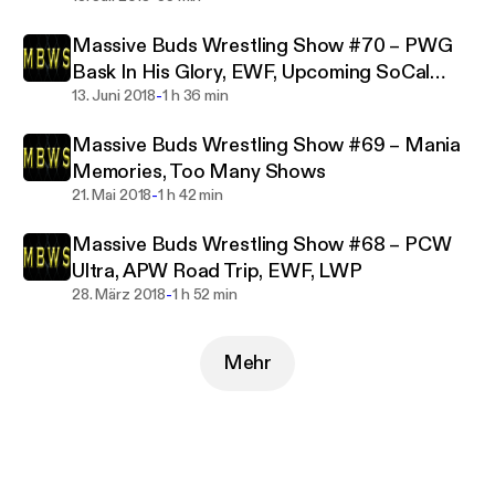
Massive Buds Wrestling Show #70 – PWG
Bask In His Glory, EWF, Upcoming SoCal
-
Shows
13. Juni 2018
1 h 36 min
Massive Buds Wrestling Show #69 – Mania
Memories, Too Many Shows
-
21. Mai 2018
1 h 42 min
Massive Buds Wrestling Show #68 – PCW
Ultra, APW Road Trip, EWF, LWP
-
28. März 2018
1 h 52 min
Mehr