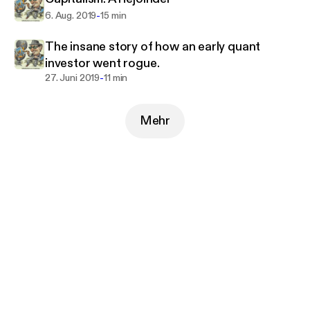
-
6. Aug. 2019
15 min
The insane story of how an early quant
investor went rogue.
-
27. Juni 2019
11 min
Mehr