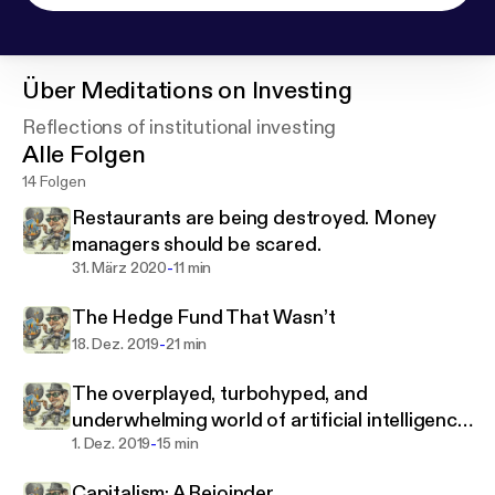
Über
Meditations on Investing
Reflections of institutional investing
Alle Folgen
14 Folgen
Restaurants are being destroyed. Money
managers should be scared.
-
31. März 2020
11 min
The Hedge Fund That Wasn’t
-
18. Dez. 2019
21 min
The overplayed, turbohyped, and
underwhelming world of artificial intelligence
-
in investing.
1. Dez. 2019
15 min
Capitalism: A Rejoinder