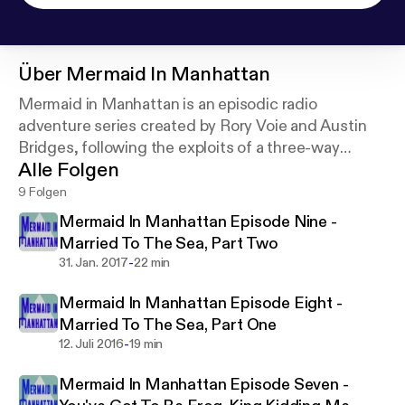
Über
Mermaid In Manhattan
Mermaid in Manhattan is an episodic radio
adventure series created by Rory Voie and Austin
Bridges, following the exploits of a three-way
Alle Folgen
married couple in the treacherous sunken ruins of
New York City.
9 Folgen
New episodes arrive whenever, sometimes, and
Mermaid In Manhattan Episode Nine -
occasionally.
Married To The Sea, Part Two
-
31. Jan. 2017
22 min
Mermaid In Manhattan Episode Eight -
Married To The Sea, Part One
-
12. Juli 2016
19 min
Mermaid In Manhattan Episode Seven -