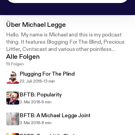
Über
Michael Legge
Hello. My name is Michael and this is my podcast
thing. It features Blogging For The Blind, Precious
Littler, Cvntscast and various other pointless
Alle Folgen
shittery. Enjoy.
19 Folgen
Plugging For The Plind
-
22. Juli 2018
13 min
BFTB: Popularity
-
3. Mai 2018
8 min
BFTB: A Michael Legge Joint
-
3. Mai 2018
8 min