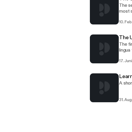
The se
most succes
progra
10. Feb
The U
The fi
lingua
availa
17. Jun
Lear
A shor
31. Aug