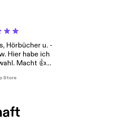
s, Hörbücher u. -
w. Hier habe ich
ahl. Macht 👍
er so
p Store
haft