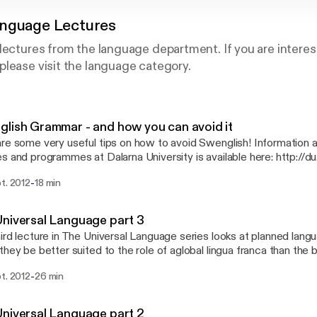
nguage Lectures
lectures from the language department. If you are interes
lease visit the language category.
lish Grammar - and how you can avoid it
some very useful tips on how to avoid Swenglish! Information about language
s and programmes at Dalarna University is available here: http://d
-
t. 2012
18 min
niversal Language part 3
ird lecture in The Universal Language series looks at planned lang
ey be better suited to the role of aglobal lingua franca than the big natural langu
so far? Information about language courses and programmes at Dalarna
-
t. 2012
26 min
sity is available here: http://du.se/languages
niversal Language part 2