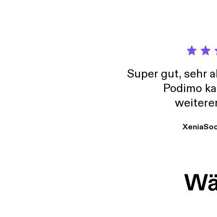
Super gut, sehr 
Podimo ka
weitere
XeniaSo
Wäh