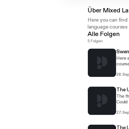
Über
Mixed La
Here you can find 
language courses p
Alle Folgen
5 Folgen
Sweng
Here are 
course
28. Sep
The U
The th
Could th
we have considered 
27. Sep
Univer
The U