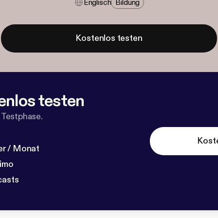
Englisch
Bildung
Kostenlos testen
enlos testen
 Testphase.
Kost
r / Monat
dimo
casts