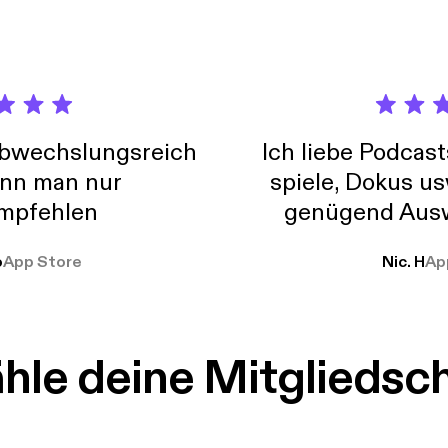
abwechslungsreich
Ich liebe Podcast
nn man nur
spiele, Dokus us
mpfehlen
genügend Ausw
weit
o
App Store
Nic. H
Ap
le deine Mitgliedsc