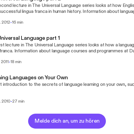
cond lecture in The Universal Language series looks at how Engl
sful lingua franca in human history. Information about language courses and
mmes at Dalarna University is available here: http://du.se/languag
-
. 2012
16 min
niversal Language part 1
rst lecture in The Universal Language series looks at how a lang
 franca. Information about language courses and programmes at Dala
ble here: http://du.se/languages
-
i 2011
18 min
ning Languages on Your Own
t introduction to the secrets of language learning on your own, suc
-
. 2010
27 min
Melde dich an, um zu hören