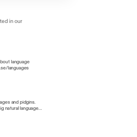
ted in our
u.se/languages
uages and pidgins.
ages