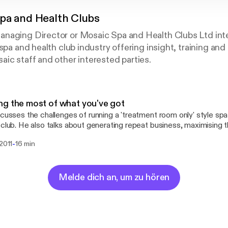
pa and Health Clubs
naging Director or Mosaic Spa and Health Clubs Ltd int
spa and health club industry offering insight, training and
ic staff and other interested parties.
g the most of what you've got
scusses the challenges of running a 'treatment room only' style sp
 club. He also talks about generating repeat business, maximising
a Mob Deals and retail selling goals for therapists.
-
 2011
16 min
Melde dich an, um zu hören