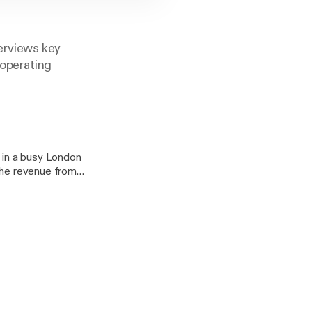
erviews key
 operating
a in a busy London
 the revenue from