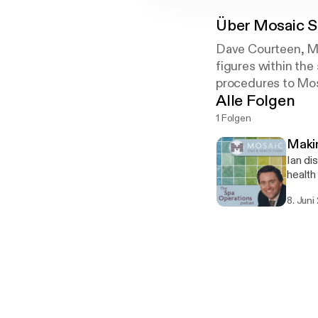
Über
Mosaic S
Dave Courteen, Ma
figures within the 
procedures to Mosa
Alle Folgen
1 Folgen
Makin
Ian di
health
Wahand
8. Juni