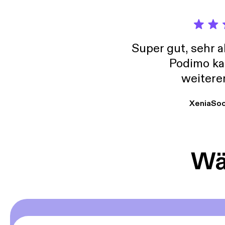
Super gut, sehr 
Podimo ka
weitere
XeniaSo
Wäh