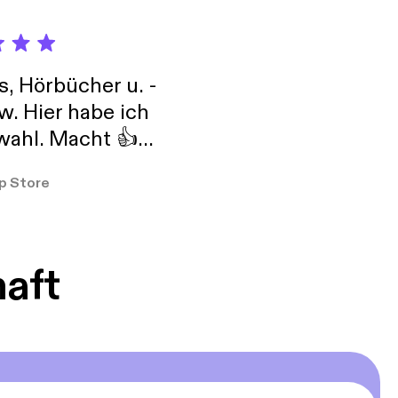
s, Hörbücher u. -
w. Hier habe ich
ahl. Macht 👍
er so
p Store
haft