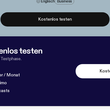
Englisch
Business
Kostenlos testen
enlos testen
 Testphase.
Kost
r / Monat
dimo
casts