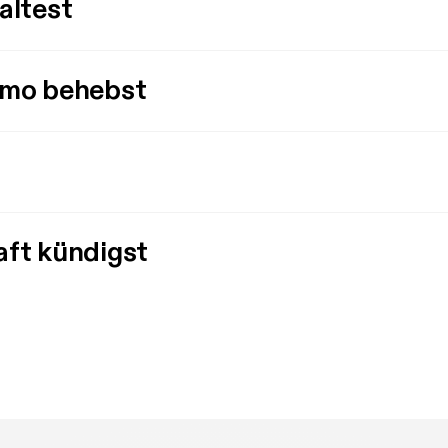
altest
imo behebst
aft kündigst