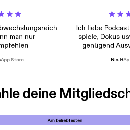
abwechslungsreich
Ich liebe Podcast
nn man nur
spiele, Dokus us
mpfehlen
genügend Ausw
weit
o
App Store
Nic. H
Ap
le deine Mitgliedsc
Am beliebtesten