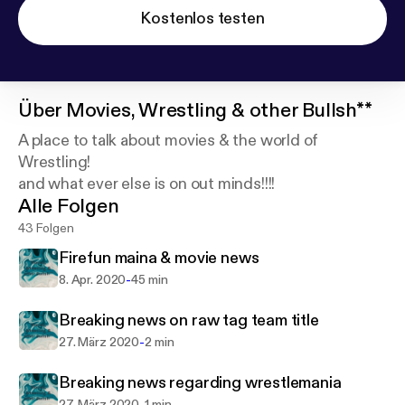
Kostenlos testen
Über
Movies, Wrestling & other Bullsh**
A place to talk about movies & the world of
Wrestling!
and what ever else is on out minds!!!!
Alle Folgen
43 Folgen
Firefun maina & movie news
-
8. Apr. 2020
45 min
Breaking news on raw tag team title
-
27. März 2020
2 min
Breaking news regarding wrestlemania
27. März 2020
1 min