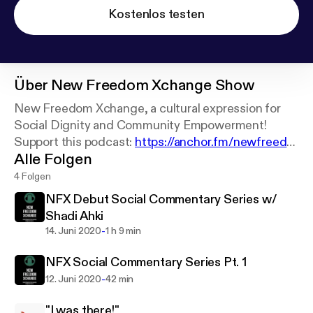
Kostenlos testen
Über
New Freedom Xchange Show
New Freedom Xchange, a cultural expression for
Social Dignity and Community Empowerment!
Support this podcast:
https://anchor.fm/newfreedo
Alle Folgen
mxchangepodcast/support
4 Folgen
NFX Debut Social Commentary Series w/
Shadi Ahki
-
14. Juni 2020
1 h 9 min
NFX Social Commentary Series Pt. 1
-
12. Juni 2020
42 min
"I was there!"