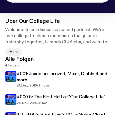
Über
Our College Life
Welcome to our discussion based podcast! We're
two college freshman roommates that joined a
fraternity together, Lambda Chi Alpha, and want to
share our life and experience with the world! Join us
Mehr
(hopefully) bi-weekly as we talk about our lives, our
Alle Folgen
studies, our fraternity, and whatever else we can
4 Folgen
come up with!
#001: Jaxon has arrived, Mixer, Diablo 4 and
Follow us on Twitter: @TheMrCam and
more
@Jaxon_Jung
-
21. Dez. 2019
1 h 3 min
Or Instagram: @TheMrCam and @Jax7n_Jung
#000.5: The First Half of "Our College Life"
Like us on Facebook:
https://www.facebook.com/ou
rcollegelife.cast
-
Support this podcast:
https://ancho
24. Nov. 2019
11 min
r.fm/ourcollegelife/support
[OLD] 002: Spotify vs YTM vs SoundCloud