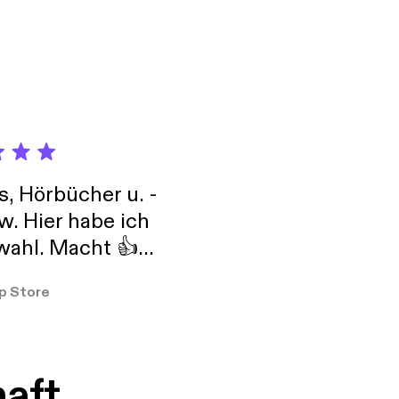
s, Hörbücher u. -
w. Hier habe ich
ahl. Macht 👍
er so
p Store
haft