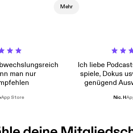
Mehr
abwechslungsreich
Ich liebe Podcast
nn man nur
spiele, Dokus us
mpfehlen
genügend Ausw
weit
o
App Store
Nic. H
Ap
le deine Mitgliedsc