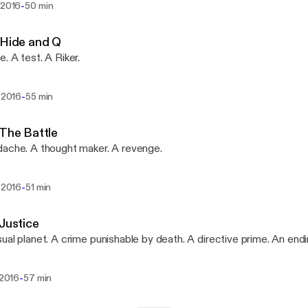
-
 2016
50 min
 Hide and Q
. A test. A Riker.
-
i 2016
55 min
 The Battle
ache. A thought maker. A revenge.
-
i 2016
51 min
 Justice
ual planet. A crime punishable by death. A directive prime. An endin
-
i 2016
57 min