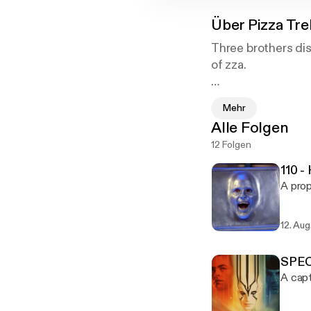
Über
Pizza Tre
Three brothers dis
of zza.
Matt, Jake and Ste
Mehr
of The Next Genera
Alle Folgen
baked dish of crus
12 Folgen
meat, vegetables o
110 -
12. Aug
SPEC
A capt