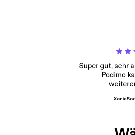
Super gut, sehr 
Podimo ka
weitere
XeniaSo
Wäh