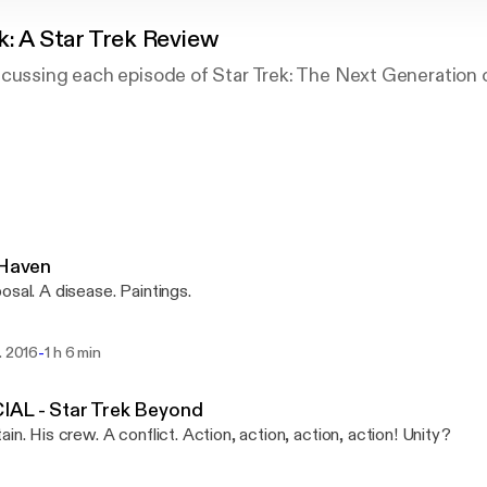
k: A Star Trek Review
cussing each episode of Star Trek: The Next Generation o
ve love Star Trek. They also love pizza. So why not pull a
tion - discussing trivia, goofs, reviews, and observations 
t typically topped with tomato sauce, cheese and other i
r fruit?!
 Haven
A proposal. A disease. Paintings.
-
. 2016
1 h 6 min
IAL - Star Trek Beyond
ain. His crew. A conflict. Action, action, action, action! Unity?