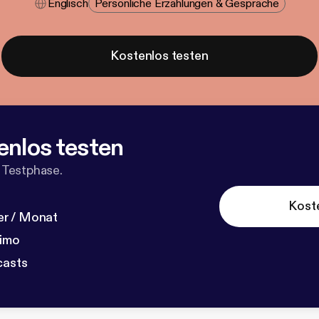
Englisch
Persönliche Erzählungen & Gespräche
Kostenlos testen
enlos testen
 Testphase.
Kost
r / Monat
dimo
casts