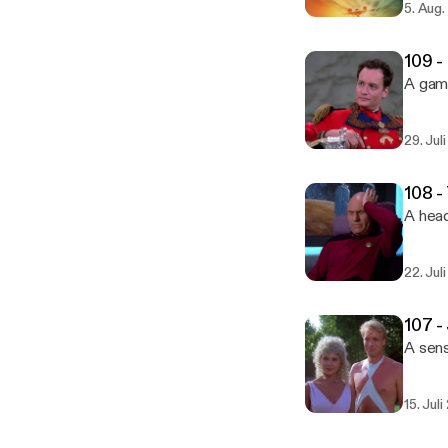
5. Aug.
109 -
A game
29. Jul
108 -
A head
22. Jul
107 -
A sens
15. Jul